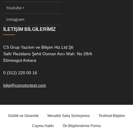
Youtube +
Instagram
İLETIŞIM BILGILERIMIZ
CS Grup Yazılım ve Bilişim Hiz.Ltd.Şti
Safir Rezidans Şehit Osman Avcı Mah. No:28/A
Etimesgut Ankara
0 (312) 220 00 16
bilgi@csmotortest.com
Gizlilik ve Güvenlik
Mesafeli Satış Sözleşmesi
Teslimat Bilgileri
Cayma Hakkı
Ön Bilgilendirme Formu